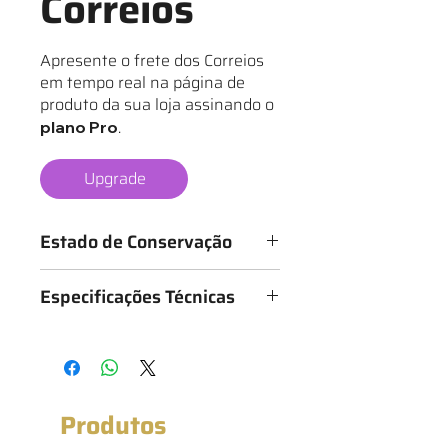
Correios
Apresente o frete dos Correios
em tempo real na página de
produto da sua loja assinando o
.
plano Pro
Upgrade
Estado de Conservação
Os mantos são classificados de 1 a 6
Especificações Técnicas
estrelas, conforme o estado da
camisa, sendo:
Medidas: 53cm x 75cm (Largura x
★ - Bastante desgastado
Altura)
★★ - Desgastado
★★★ - Bom
★★★★ - Muito bom
Produtos
★★★★★ - Excelente estado
★★★★★★ - Novo com etiqueta