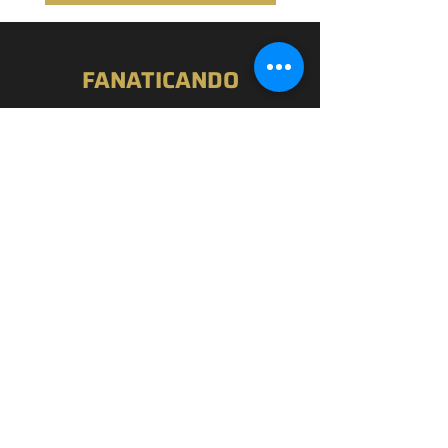
FANATICANDO
Home
Nossa História
Loja
Blog
Passou por Aqui
Contato
EXPERIÊNCIA
FAQ
Política de Privacidade
Termos de Uso