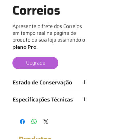
Correios
Apresente o frete dos Correios
em tempo real na página de
produto da sua loja assinando o
.
plano Pro
Upgrade
Estado de Conservação
Os mantos são classificados de 1 a 6
Especificações Técnicas
estrelas, conforme o estado da
camisa, sendo:
Medidas: 60cm x 76cm (Largura x
★ - Bastante desgastado
Altura)
★★ - Desgastado
★★★ - Bom
★★★★ - Muito bom