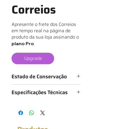
Correios
Apresente o frete dos Correios
em tempo real na página de
produto da sua loja assinando o
.
plano Pro
Upgrade
Estado de Conservação
Os mantos são classificados de 1 a 6
Especificações Técnicas
estrelas, conforme o estado da
camisa, sendo:
Medidas: 50cm x 65cm (Largura x
★ - Bastante desgastado
Altura)
★★ - Desgastado
★★★ - Bom
★★★★ - Muito bom