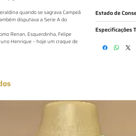
meraldina quando se sagrava Campeã
Estado de Cons
também disputava a Serie A do
Os mantos são classif
Especificações 
o estado da camisa, 
omo Renan, Esquerdinha, Felipe
★ - Bastante desgas
runo Henrique – hoje um craque de
Medidas: 50cm x 73cm
★★ - Desgastado
★★★ - Bom
★★★★ - Muito bom
★★★★★ - Excelente
★★★★★★ - Novo co
dos