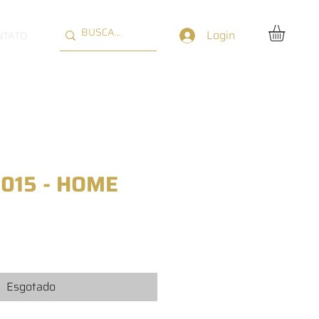
Login
NTATO
2015 - HOME
reço
Esgotado