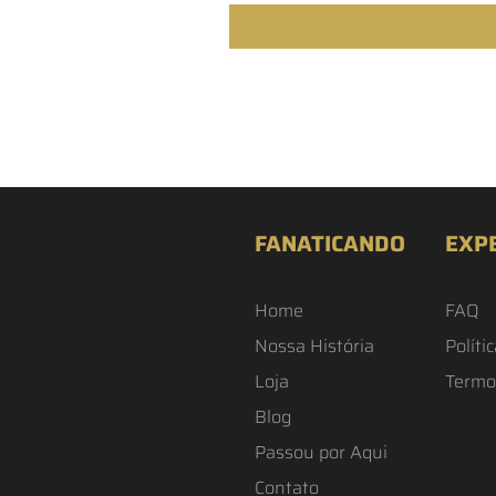
FANATICANDO
EXP
Home
FAQ
Nossa História
Políti
Loja
Termo
Blog
Passou por Aqui
Contato