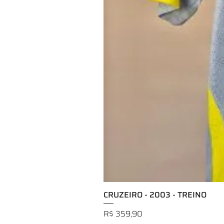
CRUZEIRO - 2003 - TREINO
Preço
R$ 359,90