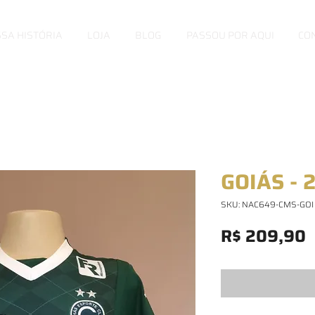
SA HISTÓRIA
LOJA
BLOG
PASSOU POR AQUI
CO
GOIÁS - 
SKU: NAC649-CMS-GOI
P
R$ 209,90