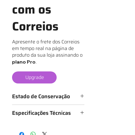
com os
Correios
Apresente o frete dos Correios
em tempo real na página de
produto da sua loja assinando o
.
plano Pro
Upgrade
Estado de Conservação
Os mantos são classificados de 1 a 6
Especificações Técnicas
estrelas, conforme o estado da
camisa, sendo:
Medidas: 63cm x 78cm (Largura x
★ - Bastante desgastado
Altura)
★★ - Desgastado