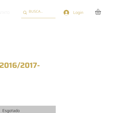
Login
NTATO
 2016/2017-
reço
Esgotado