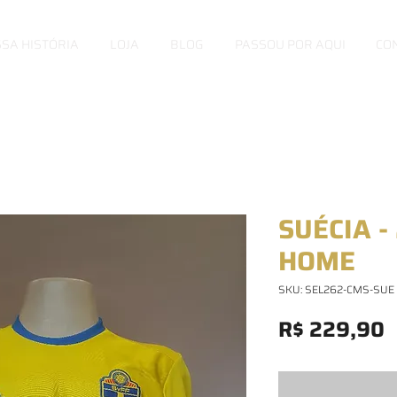
SA HISTÓRIA
LOJA
BLOG
PASSOU POR AQUI
CO
SUÉCIA -
HOME
SKU: SEL262-CMS-SUE
P
R$ 229,90