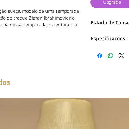
Upgrade
eção sueca, modelo de uma temporada
ção do craque Zlatan Ibrahimovic no
Estado de Cons
copa nessa temporada, ostentando a
Os mantos são classif
Especificações 
o estado da camisa, 
★ - Bastante desgas
Medidas: 49cm x 70cm
★★ - Desgastado
★★★ - Bom
★★★★ - Muito bom
★★★★★ - Excelente
★★★★★★ - Novo co
dos