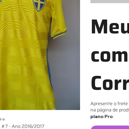
Meu
com
Cor
Apresente o frete
na página de prod
.
plano Pro
⭐⭐
, #7 - Ano 2016/2017