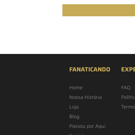
FANATICANDO
EXP
Home
FAQ
Nossa História
Políti
Loja
Termo
Blog
Passou por Aqui