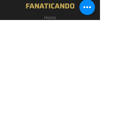
FANATICANDO
Home
Nossa História
Loja
Blog
Passou por Aqui
Contato
EXPERIÊNCIA
FAQ
Política de Privacidade
Termos de Uso
SIGA-NOS