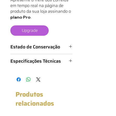
em tempo real na página de
produto da sua loja assinando o
.
plano Pro
Upgrade
Estado de Conservação
Os mantos são classificados de 1 a 6
Especificações Técnicas
estrelas, conforme o estado da
camisa, sendo:
Medidas: 50cm x 70cm (Largura x
★ - Bastante desgastado
Altura)
★★ - Desgastado
★★★ - Bom
★★★★ - Muito bom
Produtos
★★★★★ - Excelente estado
★★★★★★ - Novo com etiqueta
relacionados