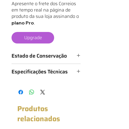
Apresente o frete dos Correios
em tempo real na página de
produto da sua loja assinando o
.
plano Pro
Upgrade
Estado de Conservação
Os mantos são classificados de 1 a 6
Especificações Técnicas
estrelas, conforme o estado da
camisa, sendo:
Medidas: 50cm x 73cm (Largura x
★ - Bastante desgastado
Altura)
★★ - Desgastado
★★★ - Bom
★★★★ - Muito bom
Produtos
★★★★★ - Excelente estado
★★★★★★ - Novo com etiqueta
relacionados