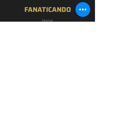
FANATICANDO
Home
Nossa História
Loja
Blog
Passou por Aqui
Contato
EXPERIÊNCIA
FAQ
Política de Privacidade
Termos de Uso
SIGA-NOS