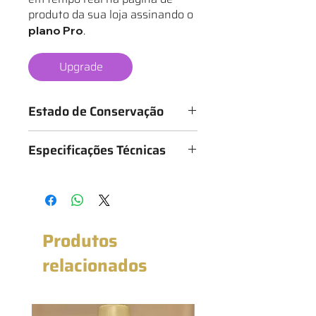
produto da sua loja assinando o
.
plano Pro
Upgrade
Estado de Conservação
Os mantos são classificados de 1 a 6
Especificações Técnicas
estrelas, conforme o estado da
camisa, sendo:
Medidas: 56cm x 70cm (Largura x
★ - Bastante desgastado
Altura)
★★ - Desgastado
★★★ - Bom
★★★★ - Muito bom
Produtos
★★★★★ - Excelente estado
★★★★★★ - Novo com etiqueta
relacionados