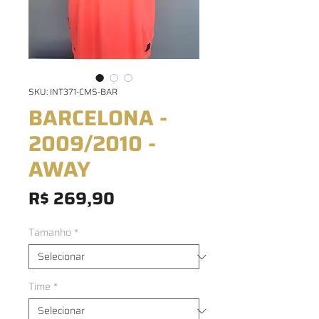
SKU: INT371-CMS-BAR
BARCELONA -
2009/2010 -
AWAY
Preço
R$ 269,90
Tamanho
*
Time
*