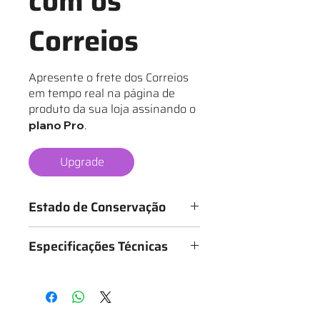
com os
Correios
Apresente o frete dos Correios
em tempo real na página de
produto da sua loja assinando o
.
plano Pro
Upgrade
Estado de Conservação
Os mantos são classificados de 1 a 6
Especificações Técnicas
estrelas, conforme o estado da
camisa, sendo:
Medidas: 55cm x 74cm (Largura x
★ - Bastante desgastado
Altura)
★★ - Desgastado
★★★ - Bom