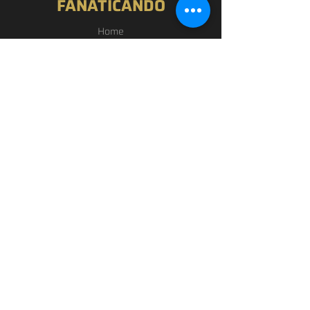
FANATICANDO
Home
Nossa História
Loja
Blog
Passou por Aqui
Contato
EXPERIÊNCIA
FAQ
Política de Privacidade
Termos de Uso
SIGA-NOS
Facebook