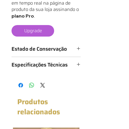
em tempo real na página de
produto da sua loja assinando o
.
plano Pro
Upgrade
Estado de Conservação
Os mantos são classificados de 1 a 6
Especificações Técnicas
estrelas, conforme o estado da
camisa, sendo:
Medidas: 52cm x 72cm (Largura x
★ - Bastante desgastado
Altura)
★★ - Desgastado
★★★ - Bom
★★★★ - Muito bom
Produtos
★★★★★ - Excelente estado
★★★★★★ - Novo com etiqueta
relacionados