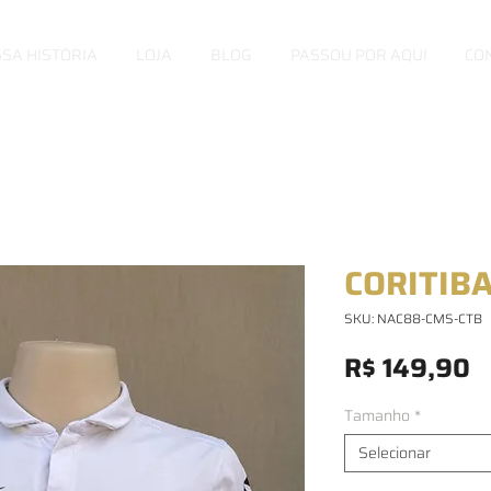
SA HISTÓRIA
LOJA
BLOG
PASSOU POR AQUI
CO
CORITIBA
SKU: NAC88-CMS-CTB
P
R$ 149,90
Tamanho
*
Selecionar