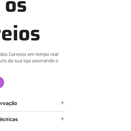
 os
reios
 dos Correios em tempo real
uto da sua loja assinando o
ervação
icados de 1 a 6 estrelas, conforme
Técnicas
sendo:
tado
 (Largura x Altura)