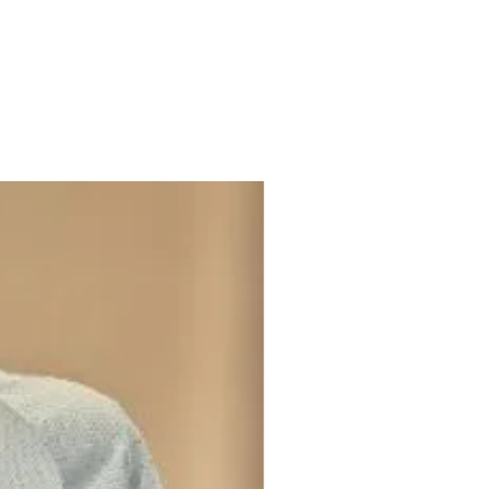
 estado
m etiqueta