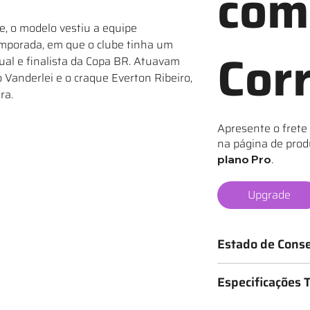
com
e, o modelo vestiu a equipe
porada, em que o clube tinha um
Cor
al e finalista da Copa BR. Atuavam
 Vanderlei e o craque Everton Ribeiro,
ra.
Apresente o frete
na página de prod
.
plano Pro
Upgrade
Estado de Cons
Os mantos são classif
Especificações 
o estado da camisa, 
★ - Bastante desgas
Medidas: 48cm x 70cm