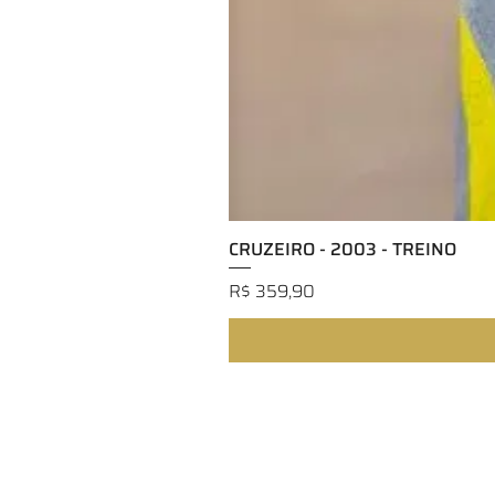
CRUZEIRO - 2003 - TREINO
Preço
R$ 359,90