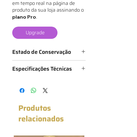
em tempo real na página de
produto da sua loja assinando o
.
plano Pro
Upgrade
Estado de Conservação
Os mantos são classificados de 1 a 6
Especificações Técnicas
estrelas, conforme o estado da
camisa, sendo:
Medidas: 54cm x 74cm (Largura x
★ - Bastante desgastado
Altura)
★★ - Desgastado
★★★ - Bom
★★★★ - Muito bom
Produtos
★★★★★ - Excelente estado
★★★★★★ - Novo com etiqueta
relacionados