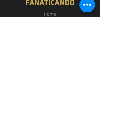
FANATICANDO
Home
Nossa História
Loja
Blog
Passou por Aqui
Contato
EXPERIÊNCIA
FAQ
Política de Privacidade
Termos de Uso
SIGA-NOS
Facebook