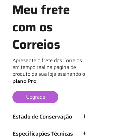
Meu frete
com os
Correios
Apresente o frete dos Correios
em tempo real na página de
produto da sua loja assinando o
.
plano Pro
Upgrade
Estado de Conservação
Os mantos são classificados de 1 a 6
Especificações Técnicas
estrelas, conforme o estado da