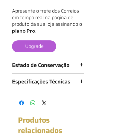
Apresente o frete dos Correios
em tempo real na página de
produto da sua loja assinando o
.
plano Pro
Upgrade
Estado de Conservação
Os mantos são classificados de 1 a 6
Especificações Técnicas
estrelas, conforme o estado da
camisa, sendo:
Medidas: 54cm x 73 (Largura x
★ - Bastante desgastado
Altura)
★★ - Desgastado
★★★ - Bom
★★★★ - Muito bom
Produtos
★★★★★ - Excelente estado
★★★★★★ - Novo com etiqueta
relacionados