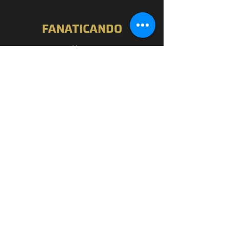
FANATICANDO
Home
Nossa História
Loja
Blog
Passou por Aqui
Contato
EXPERIÊNCIA
FAQ
Política de Privacidade
Termos de Uso