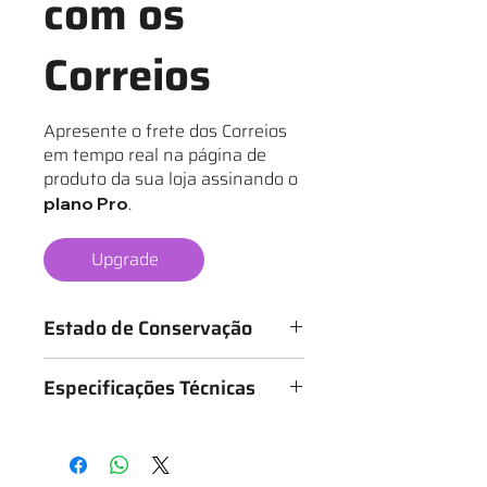
com os
Correios
Apresente o frete dos Correios
em tempo real na página de
produto da sua loja assinando o
.
plano Pro
Upgrade
Estado de Conservação
Os mantos são classificados de 1 a 6
Especificações Técnicas
estrelas, conforme o estado da
camisa, sendo:
Medidas: 50cm x 72cm (Largura x
★ - Bastante desgastado
Altura)
★★ - Desgastado
★★★ - Bom