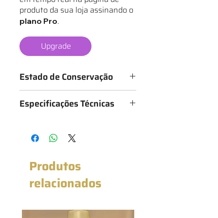
produto da sua loja assinando o
.
plano Pro
Upgrade
Estado de Conservação
Os mantos são classificados de 1 a 6
Especificações Técnicas
estrelas, conforme o estado da
camisa, sendo:
Medidas: 56cm x 70cm (Largura x
★ - Bastante desgastado
Altura)
★★ - Desgastado
★★★ - Bom
★★★★ - Muito bom
Produtos
★★★★★ - Excelente estado
★★★★★★ - Novo com etiqueta
relacionados