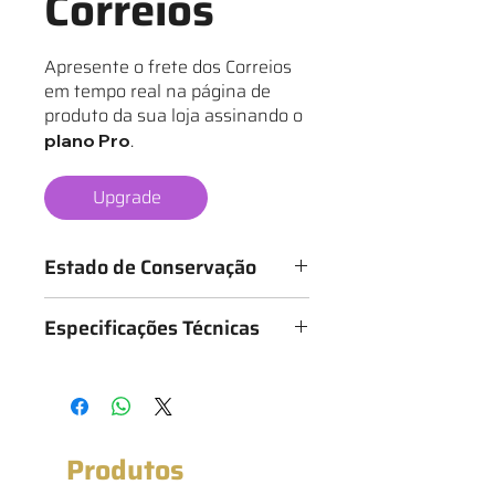
Correios
Apresente o frete dos Correios
em tempo real na página de
produto da sua loja assinando o
.
plano Pro
Upgrade
Estado de Conservação
Os mantos são classificados de 1 a 6
Especificações Técnicas
estrelas, conforme o estado da
camisa, sendo:
Medidas: 52cm x 77cm (Largura x
★ - Bastante desgastado
Altura)
★★ - Desgastado
★★★ - Bom
★★★★ - Muito bom
Produtos
★★★★★ - Excelente estado
★★★★★★ - Novo com etiqueta