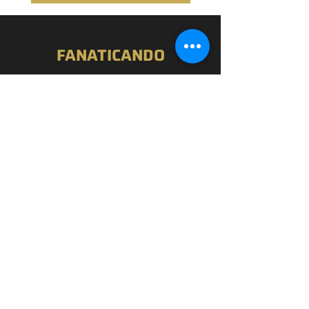
FANATICANDO
Home
Nossa História
Loja
Blog
Passou por Aqui
Contato
EXPERIÊNCIA
FAQ
Política de Privacidade
Termos de Uso