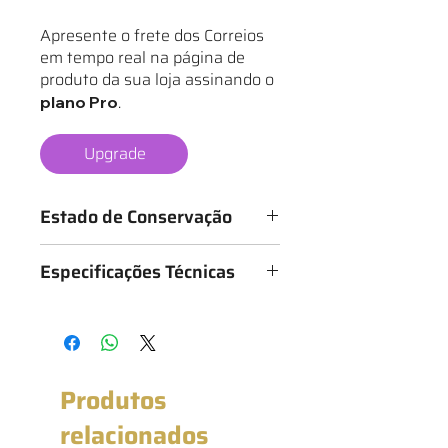
Apresente o frete dos Correios
em tempo real na página de
produto da sua loja assinando o
.
plano Pro
Upgrade
Estado de Conservação
Os mantos são classificados de 1 a 6
Especificações Técnicas
estrelas, conforme o estado da
camisa, sendo:
Medidas: 52cm x 75cm (Largura x
★ - Bastante desgastado
Altura)
★★ - Desgastado
★★★ - Bom
★★★★ - Muito bom
Produtos
★★★★★ - Excelente estado
★★★★★★ - Novo com etiqueta
relacionados