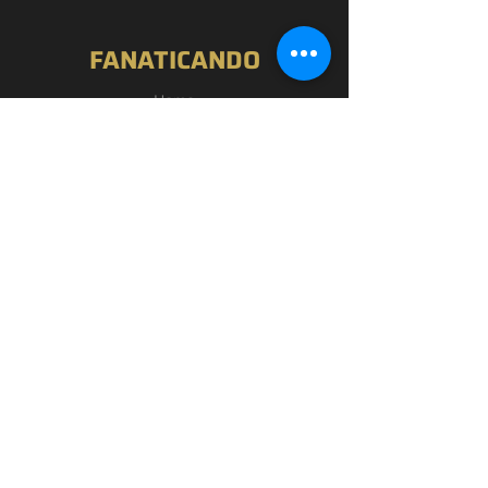
FANATICANDO
Home
Nossa História
Loja
Blog
Passou por Aqui
Contato
EXPERIÊNCIA
FAQ
Política de Privacidade
Termos de Uso