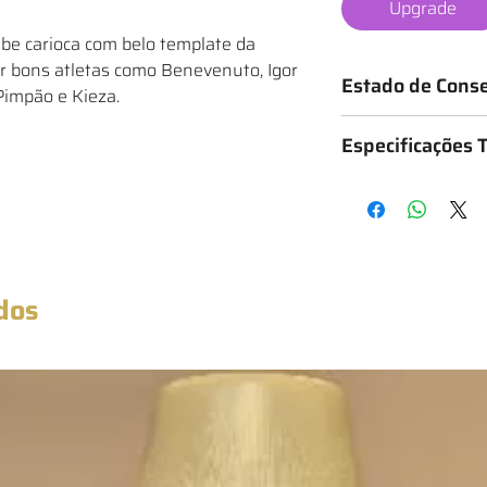
Upgrade
be carioca com belo template da
r bons atletas como Benevenuto, Igor
Estado de Cons
Pimpão e Kieza.
Os mantos são classif
Especificações 
o estado da camisa, 
★ - Bastante desgas
Medidas: 48cm x 69c
★★ - Desgastado
★★★ - Bom
★★★★ - Muito bom
★★★★★ - Excelente
★★★★★★ - Novo co
dos