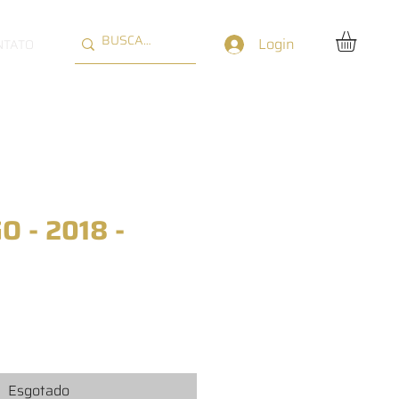
Login
NTATO
 - 2018 -
eço
Esgotado