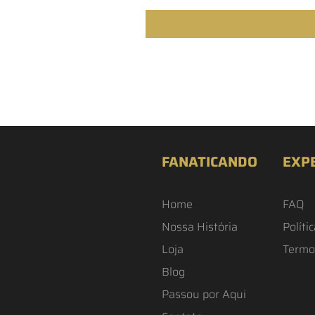
FANATICANDO
EXP
Home
FAQ
Nossa História
Políti
Loja
Termo
Blog
Passou por Aqui