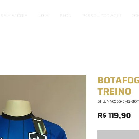
SA HISTÓRIA
LOJA
BLOG
PASSOU POR AQUI
CO
BOTAFOGO
TREINO
SKU: NAC556-CMS-BOT
Pr
R$ 119,90