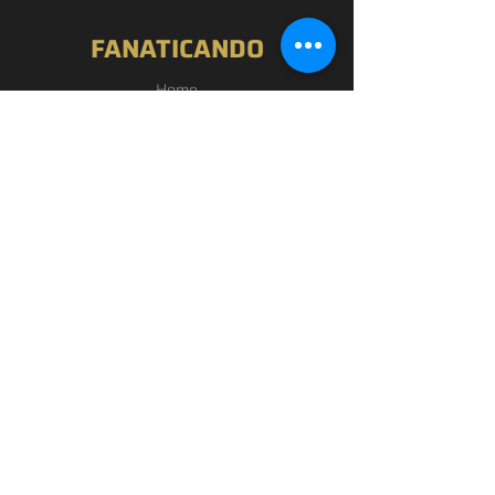
FANATICANDO
Home
Nossa História
Loja
Blog
Passou por Aqui
Contato
EXPERIÊNCIA
FAQ
Política de Privacidade
Termos de Uso
SIGA-NOS