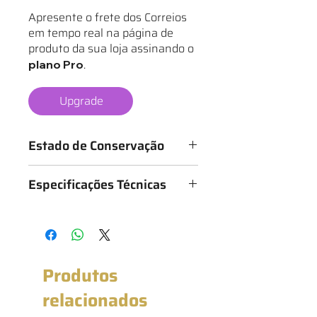
Apresente o frete dos Correios
em tempo real na página de
produto da sua loja assinando o
.
plano Pro
Upgrade
Estado de Conservação
Os mantos são classificados de 1 a 6
Especificações Técnicas
estrelas, conforme o estado da
camisa, sendo:
Medidas: 57cm x 77cm (Largura x
★ - Bastante desgastado
Altura)
★★ - Desgastado
★★★ - Bom
★★★★ - Muito bom
Produtos
★★★★★ - Excelente estado
★★★★★★ - Novo com etiqueta
relacionados