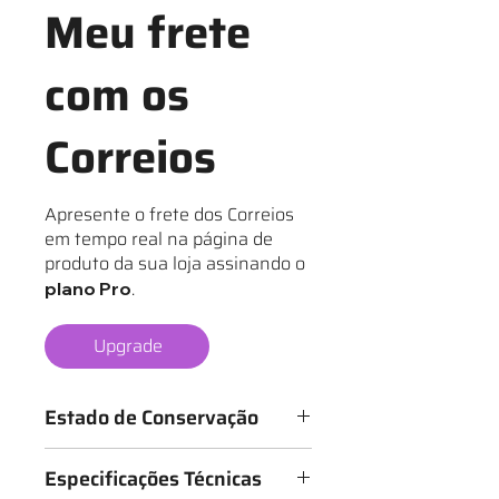
Meu frete
com os
Correios
Apresente o frete dos Correios
em tempo real na página de
produto da sua loja assinando o
.
plano Pro
Upgrade
Estado de Conservação
Os mantos são classificados de 1 a 6
Especificações Técnicas
estrelas, conforme o estado da