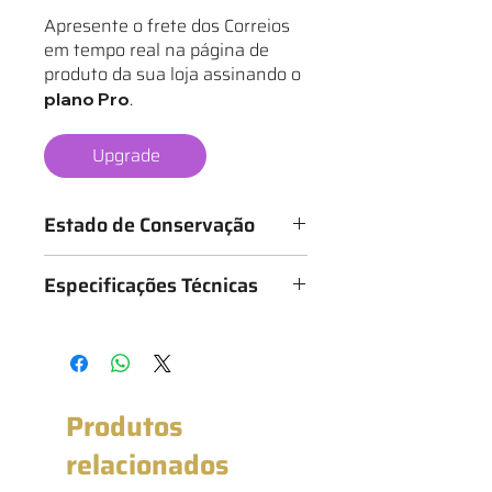
Apresente o frete dos Correios
em tempo real na página de
produto da sua loja assinando o
.
plano Pro
Upgrade
Estado de Conservação
Os mantos são classificados de 1 a 6
Especificações Técnicas
estrelas, conforme o estado da
camisa, sendo:
Medidas: 52cm x 74cm (Largura x
★ - Bastante desgastado
Altura)
★★ - Desgastado
★★★ - Bom
★★★★ - Muito bom
Produtos
★★★★★ - Excelente estado
★★★★★★ - Novo com etiqueta
relacionados