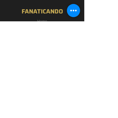
FANATICANDO
Home
Nossa História
Loja
Blog
Passou por Aqui
Contato
EXPERIÊNCIA
FAQ
Política de Privacidade
Termos de Uso
SIGA-NOS