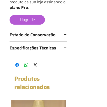
produto da sua loja assinando o
.
plano Pro
Upgrade
Estado de Conservação
Os mantos são classificados de 1 a 6
Especificações Técnicas
estrelas, conforme o estado da
camisa, sendo:
Medidas: 65cm x 80cm (Largura x
★ - Bastante desgastado
Altura)
★★ - Desgastado
★★★ - Bom
★★★★ - Muito bom
Produtos
★★★★★ - Excelente estado
★★★★★★ - Novo com etiqueta
relacionados