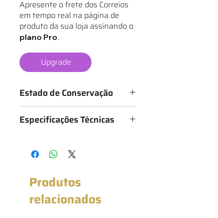
Apresente o frete dos Correios
em tempo real na página de
produto da sua loja assinando o
.
plano Pro
Upgrade
Estado de Conservação
Os mantos são classificados de 1 a 6
Especificações Técnicas
estrelas, conforme o estado da
camisa, sendo:
Medidas: 47cm x 69cm (Largura x
★ - Bastante desgastado
Altura)
★★ - Desgastado
★★★ - Bom
★★★★ - Muito bom
Produtos
★★★★★ - Excelente estado
★★★★★★ - Novo com etiqueta
relacionados