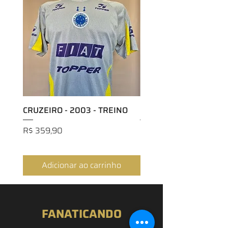
CRUZEIRO - 2003 - TREINO
CRUZEIRO - 2018 - H
Preço
Preço
R$ 359,90
R$ 299,90
Adicionar ao carrinho
Adicionar ao carri
FANATICANDO