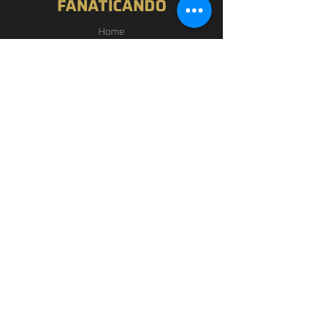
FANATICANDO
Home
Nossa História
Loja
Blog
Passou por Aqui
Contato
EXPERIÊNCIA
FAQ
Política de Privacidade
Termos de Uso
SIGA-NOS
Facebook