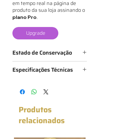
em tempo real na página de
produto da sua loja assinando o
.
plano Pro
Upgrade
Estado de Conservação
Os mantos são classificados de 1 a 6
Especificações Técnicas
estrelas, conforme o estado da
camisa, sendo:
Medidas: 47cm x 69cm (Largura x
★ - Bastante desgastado
Altura)
★★ - Desgastado
★★★ - Bom
★★★★ - Muito bom
Produtos
★★★★★ - Excelente estado
★★★★★★ - Novo com etiqueta
relacionados