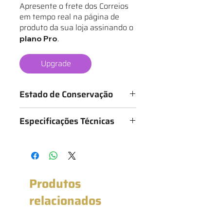
Apresente o frete dos Correios
em tempo real na página de
produto da sua loja assinando o
.
plano Pro
Upgrade
Estado de Conservação
Os mantos são classificados de 1 a 6
Especificações Técnicas
estrelas, conforme o estado da
camisa, sendo:
Medidas: 47cm x 69cm (Largura x
★ - Bastante desgastado
Altura)
★★ - Desgastado
★★★ - Bom
★★★★ - Muito bom
Produtos
★★★★★ - Excelente estado
★★★★★★ - Novo com etiqueta
relacionados