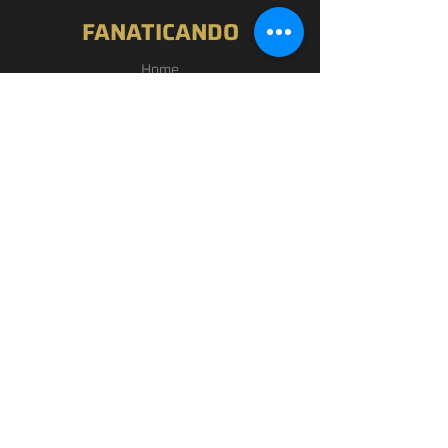
FANATICANDO
Home
Nossa História
Loja
Blog
Passou por Aqui
Contato
EXPERIÊNCIA
FAQ
Política de Privacidade
Termos de Uso
SIGA-NOS