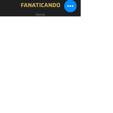
FANATICANDO
Home
Nossa História
Loja
Blog
Passou por Aqui
Contato
EXPERIÊNCIA
FAQ
Política de Privacidade
Termos de Uso
SIGA-NOS