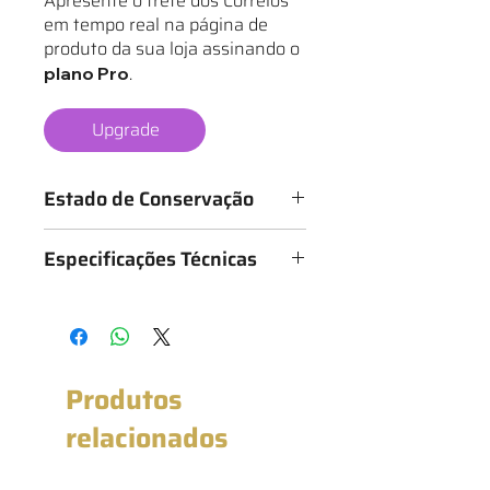
Apresente o frete dos Correios
em tempo real na página de
produto da sua loja assinando o
.
plano Pro
Upgrade
Estado de Conservação
Os mantos são classificados de 1 a 6
Especificações Técnicas
estrelas, conforme o estado da
camisa, sendo:
Medidas: 53cm x 72cm (Largura x
★ - Bastante desgastado
Altura)
★★ - Desgastado
★★★ - Bom
★★★★ - Muito bom
Produtos
★★★★★ - Excelente estado
★★★★★★ - Novo com etiqueta
relacionados