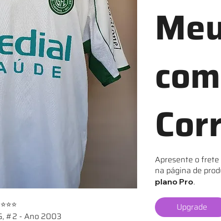
Meu
com
Cor
Apresente o frete
na página de prod
.
plano Pro
⭐⭐⭐
Upgrade
G, #2 - Ano 2003