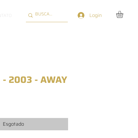
Login
NTATO
 - 2003 - AWAY
reço
Esgotado