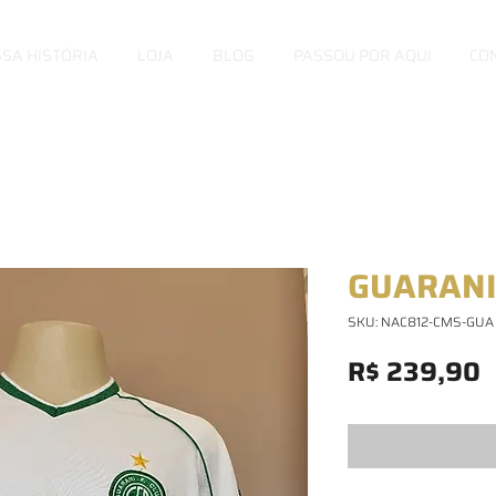
SA HISTÓRIA
LOJA
BLOG
PASSOU POR AQUI
CO
GUARANI
SKU: NAC812-CMS-GUA
P
R$ 239,90