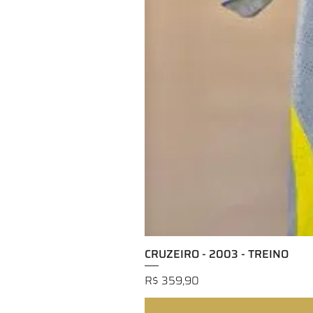
CRUZEIRO - 2003 - TREINO
Preço
R$ 359,90