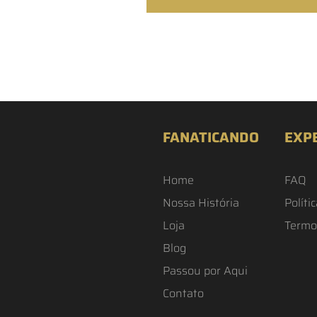
FANATICANDO
EXP
Home
FAQ
Nossa História
Políti
Loja
Termo
Blog
Passou por Aqui
Contato