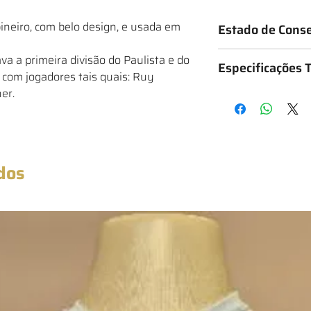
eiro, com belo design, e usada em
Estado de Cons
Os mantos são classif
va a primeira divisão do Paulista e do
Especificações 
o estado da camisa, 
a com jogadores tais quais: Ruy
★ - Bastante desgas
er.
Medidas: 57cm x 80cm
★★ - Desgastado
★★★ - Bom
★★★★ - Muito bom
★★★★★ - Excelente
★★★★★★ - Novo co
dos