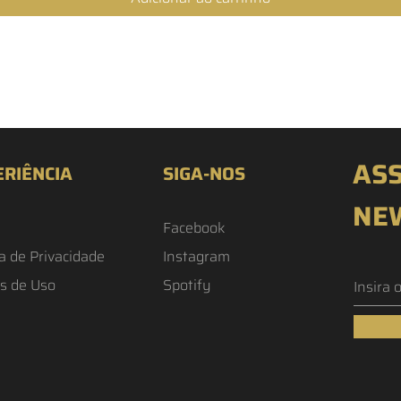
ASS
ERIÊNCIA
SIGA-NOS
NE
Facebook
ca de Privacidade
Instagram
s de Uso
Spotify