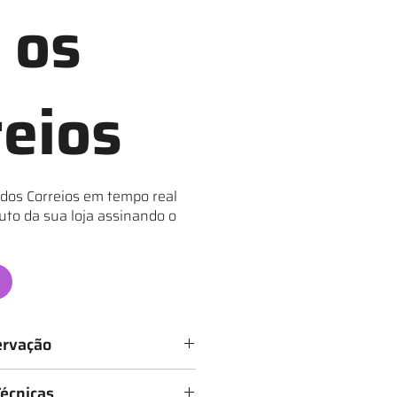
 os
reios
 dos Correios em tempo real
uto da sua loja assinando o
ervação
icados de 1 a 6 estrelas, conforme
Técnicas
sendo: