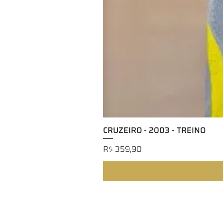
CRUZEIRO - 2003 - TREINO
Preço
R$ 359,90