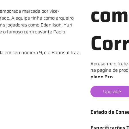
com
temporada marcada por vice-
rado. A equipe tinha como arqueiro
ons jogadores como Edenilson, Yuri
Cor
 e o famoso centroavante Paolo
ada em seu número 9, e o Banrisul traz
Apresente o frete
na página de prod
.
plano Pro
Upgrade
Estado de Cons
Os mantos são classif
Especificações 
o estado da camisa, 