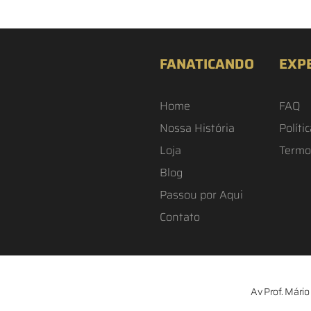
FANATICANDO
EXP
Home
FAQ
Nossa História
Políti
Loja
Termo
Blog
Passou por Aqui
Contato
Av Prof. Mário