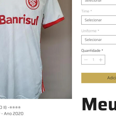
Selecionar
Time
*
Selecionar
Uniforme
*
Selecionar
Quantidade
*
Adic
Meu
 II) -⭐⭐⭐⭐
9 - Ano 2020