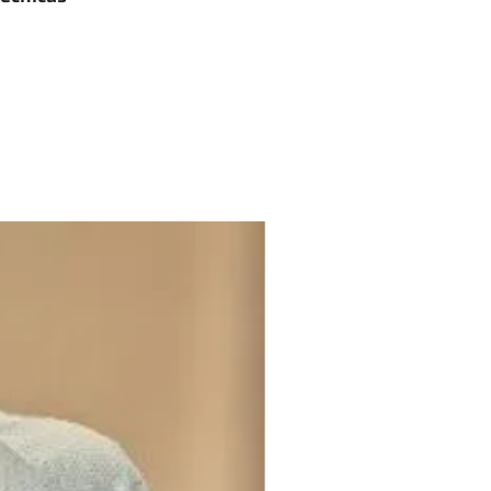
tado
 (Largura x Altura)
 estado
m etiqueta