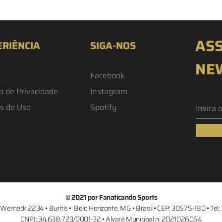
ASS
ERIÊNCIA
SIGA-NOS
NE
Facebook
ca de Privacidade
Instagram
s de Uso
Spotify
©️ 2021 por Fanaticando Sports
 Werneck 2234 • Buritis • Belo Horizonte, MG • Brasil • CEP: 30575-180 • Tel
CNPJ: 34.638.723/0001-32 • Alvará Municipal n. 2021026054