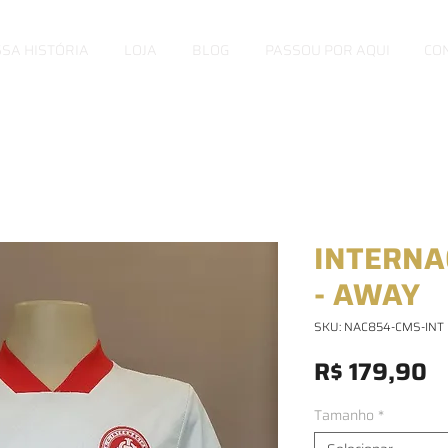
SA HISTÓRIA
LOJA
BLOG
PASSOU POR AQUI
CO
INTERNA
- AWAY
SKU: NAC854-CMS-INT
P
R$ 179,90
Tamanho
*