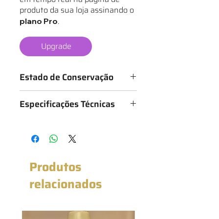
produto da sua loja assinando o
.
plano Pro
Upgrade
Estado de Conservação
Os mantos são classificados de 1 a 6
Especificações Técnicas
estrelas, conforme o estado da
camisa, sendo:
Medidas: 54cm x 70cm (Largura x
★ - Bastante desgastado
Altura)
★★ - Desgastado
★★★ - Bom
★★★★ - Muito bom
Produtos
★★★★★ - Excelente estado
★★★★★★ - Novo com etiqueta
relacionados