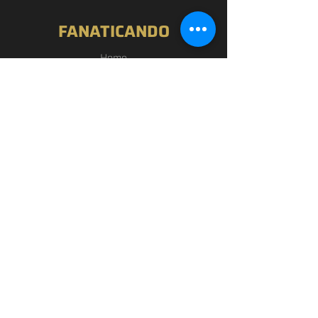
FANATICANDO
Home
Nossa História
Loja
Blog
Passou por Aqui
Contato
EXPERIÊNCIA
FAQ
Política de Privacidade
Termos de Uso
SIGA-NOS