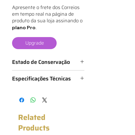
Apresente o frete dos Correios
em tempo real na página de
produto da sua loja assinando o
.
plano Pro
Upgrade
Estado de Conservação
Os mantos são classificados de 1 a 6
Especificações Técnicas
estrelas, conforme o estado da
camisa, sendo:
Medidas: 52cm x 70cm (Largura x
★ - Bastante desgastado
Altura)
★★ - Desgastado
★★★ - Bom
★★★★ - Muito bom
Related
★★★★★ - Excelente estado
★★★★★★ - Novo com etiqueta
Products