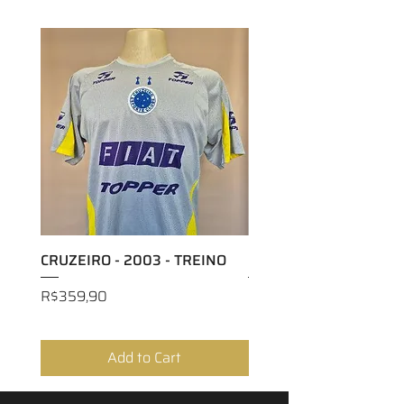
CRUZEIRO - 2003 - TREINO
CRUZEIRO - 2018 - H
Price
Price
R$359,90
R$299,90
Add to Cart